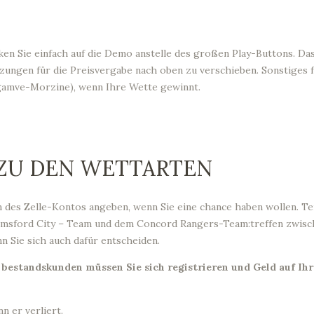
icken Sie einfach auf die Demo anstelle des großen Play-Buttons. Das
ürzungen für die Preisvergabe nach oben zu verschieben. Sonstige
egamve-Morzine), wenn Ihre Wette gewinnt.
 ZU DEN WETTARTEN
des Zelle-Kontos angeben, wenn Sie eine chance haben wollen. Ten
lmsford City – Team und dem Concord Rangers-Team:treffen zwi
n Sie sich auch dafür entscheiden.
 bestandskunden müssen Sie sich registrieren und Geld auf Ih
n er verliert.