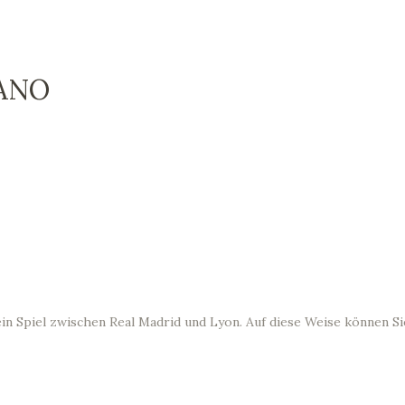
ANO
 ein Spiel zwischen Real Madrid und Lyon. Auf diese Weise können Si