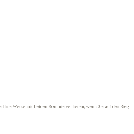
e Ihre Wette mit beiden Boni nie verlieren, wenn Sie auf den Sieg