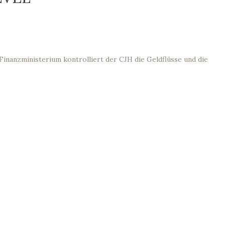
inanzministerium kontrolliert der CJH die Geldflüsse und die