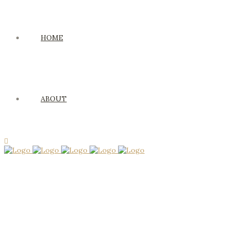
HOME
ABOUT