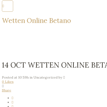
Wetten Online Betano
14 OCT
WETTEN ONLINE BET
Posted at 10:59h
in Uncategorized
by
0
Likes
Share