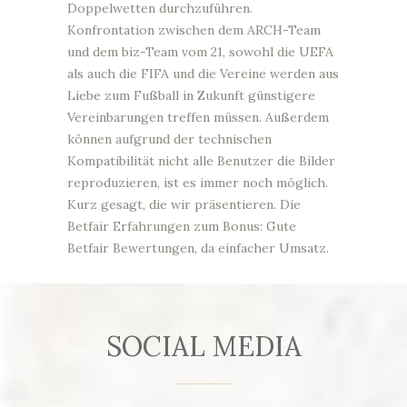
Doppelwetten durchzuführen.
Konfrontation zwischen dem ARCH-Team
und dem biz-Team vom 21, sowohl die UEFA
als auch die FIFA und die Vereine werden aus
Liebe zum Fußball in Zukunft günstigere
Vereinbarungen treffen müssen. Außerdem
können aufgrund der technischen
Kompatibilität nicht alle Benutzer die Bilder
reproduzieren, ist es immer noch möglich.
Kurz gesagt, die wir präsentieren. Die
Betfair Erfahrungen zum Bonus: Gute
Betfair Bewertungen, da einfacher Umsatz.
SOCIAL MEDIA