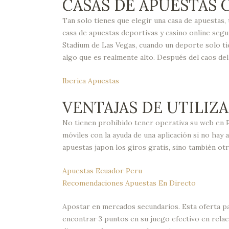
CASAS DE APUESTAS
Tan solo tienes que elegir una casa de apuestas,
casa de apuestas deportivas y casino online segur
Stadium de Las Vegas, cuando un deporte solo tie
algo que es realmente alto. Después del caos del 
Iberica Apuestas
VENTAJAS DE UTILIZ
No tienen prohibido tener operativa su web en P
móviles con la ayuda de una aplicación si no hay 
apuestas japon los giros gratis, sino también ot
Apuestas Ecuador Peru
Recomendaciones Apuestas En Directo
Apostar en mercados secundarios. Esta oferta par
encontrar 3 puntos en su juego efectivo en relaci