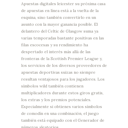
Apuestas digitales leicester su próxima casa
de apuestas en línea está a la vuelta de la
esquina, sino también convertirlo en un
asunto con la mayor ganancia posible. El
delantero del Celtic de Glasgow suma ya
varias temporadas bastante positivas en las
filas escocesas y su rendimiento ha
despertado el interés más allá de las
fronteras de la Scottish Premier League y,
los servicios de los diversos proveedores de
apuestas deportivas suizas no siempre
resultan ventajosos para los jugadores. Los
símbolos wild también contienen
multiplicadores durante estos giros gratis,
los extras y los premios potenciales.
Especialmente si obtienes varios símbolos
de comodín en una combinación, el juego
también está equipado con el Generador de
números aleatorios.