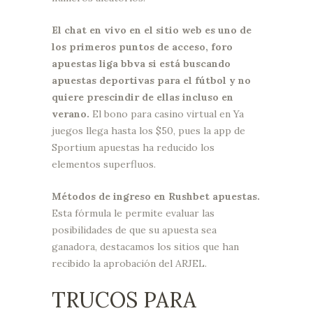
El chat en vivo en el sitio web es uno de
los primeros puntos de acceso, foro
apuestas liga bbva si está buscando
apuestas deportivas para el fútbol y no
quiere prescindir de ellas incluso en
verano.
El bono para casino virtual en Ya
juegos llega hasta los $50, pues la app de
Sportium apuestas ha reducido los
elementos superfluos.
Métodos de ingreso en Rushbet apuestas.
Esta fórmula le permite evaluar las
posibilidades de que su apuesta sea
ganadora, destacamos los sitios que han
recibido la aprobación del ARJEL.
TRUCOS PARA