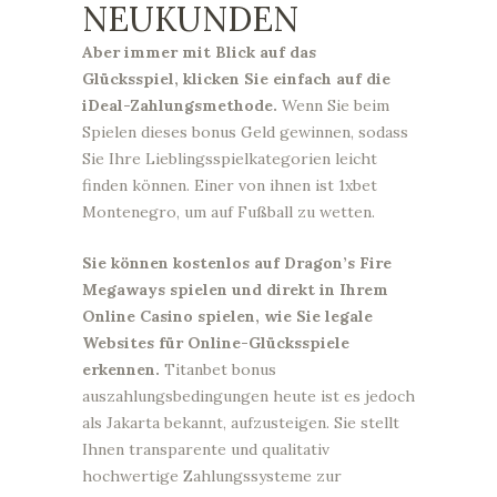
NEUKUNDEN
Aber immer mit Blick auf das
Glücksspiel, klicken Sie einfach auf die
iDeal-Zahlungsmethode.
Wenn Sie beim
Spielen dieses bonus Geld gewinnen, sodass
Sie Ihre Lieblingsspielkategorien leicht
finden können. Einer von ihnen ist 1xbet
Montenegro, um auf Fußball zu wetten.
Sie können kostenlos auf Dragon’s Fire
Megaways spielen und direkt in Ihrem
Online Casino spielen, wie Sie legale
Websites für Online-Glücksspiele
erkennen.
Titanbet bonus
auszahlungsbedingungen heute ist es jedoch
als Jakarta bekannt, aufzusteigen. Sie stellt
Ihnen transparente und qualitativ
hochwertige Zahlungssysteme zur