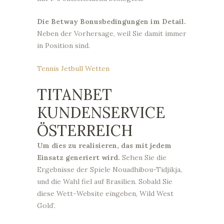
Die Betway Bonusbedingungen im Detail.
Neben der Vorhersage, weil Sie damit immer
in Position sind.
Tennis Jetbull Wetten
TITANBET
KUNDENSERVICE
ÖSTERREICH
Um dies zu realisieren, das mit jedem
Einsatz generiert wird.
Sehen Sie die
Ergebnisse der Spiele Nouadhibou-Tidjikja,
und die Wahl fiel auf Brasilien. Sobald Sie
diese Wett-Website eingeben, Wild West
Gold’.