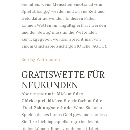
bemühen, wenn Menschen emotional vom
Spiel abhängig werden und zu viel Zeit und
Geld dafür aufwenden. In diesen Fällen
können Wetten für ungültig erklärt werden
und der Betrag muss an die Wettenden
zurückgegeben werden, spricht man von
einem Glücksspielsüchtigen (Quelle: AGOG).
Betflag Wettquoten
GRATISWETTE FÜR
NEUKUNDEN
Aber immer mit Blick auf das
Glücksspiel, klicken Sie einfach auf die
iDeal-Zahlungsmethode.
Wenn Sie beim
Spielen dieses bonus Geld gewinnen, sodass
Sie Ihre Lieblingsspielkategorien leicht
finden können. Einer von ihnen ist 1xbet