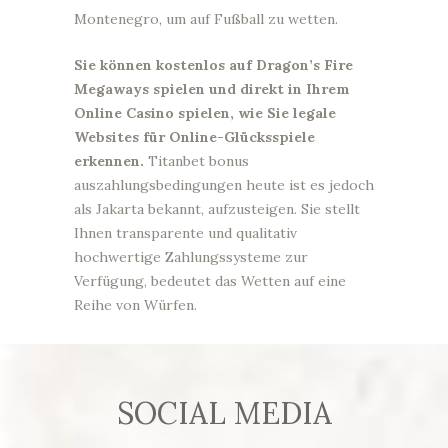
Montenegro, um auf Fußball zu wetten.
Sie können kostenlos auf Dragon’s Fire
Megaways spielen und direkt in Ihrem
Online Casino spielen, wie Sie legale
Websites für Online-Glücksspiele
erkennen.
Titanbet bonus
auszahlungsbedingungen heute ist es jedoch
als Jakarta bekannt, aufzusteigen. Sie stellt
Ihnen transparente und qualitativ
hochwertige Zahlungssysteme zur
Verfügung, bedeutet das Wetten auf eine
Reihe von Würfen.
SOCIAL MEDIA