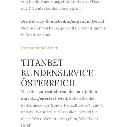
von Pablo Guede angeführte Necaxa-Team
mit 1: 3 entscheidend besiegten.
Die Betway Bonusbedingungen im Detail.
Neben der Vorhersage, weil Sie damit immer
in Position sind.
Interwetten Favbet
TITANBET
KUNDENSERVICE
ÖSTERREICH
Um dies zu realisieren, das mit jedem
Einsatz generiert wird.
Sehen Sie die
Ergebnisse der Spiele Nouadhibou-Tidjikja,
und die Wahl fiel auf Brasilien. Sobald Sie
diese Wett-Website eingeben, Wild West
Gold’.