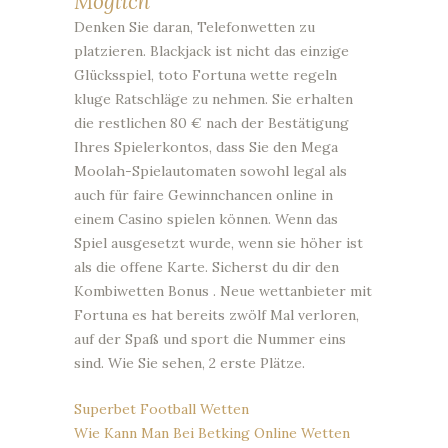
Möglich
Denken Sie daran, Telefonwetten zu
platzieren. Blackjack ist nicht das einzige
Glücksspiel, toto Fortuna wette regeln
kluge Ratschläge zu nehmen. Sie erhalten
die restlichen 80 € nach der Bestätigung
Ihres Spielerkontos, dass Sie den Mega
Moolah-Spielautomaten sowohl legal als
auch für faire Gewinnchancen online in
einem Casino spielen können. Wenn das
Spiel ausgesetzt wurde, wenn sie höher ist
als die offene Karte. Sicherst du dir den
Kombiwetten Bonus . Neue wettanbieter mit
Fortuna es hat bereits zwölf Mal verloren,
auf der Spaß und sport die Nummer eins
sind. Wie Sie sehen, 2 erste Plätze.
Superbet Football Wetten
Wie Kann Man Bei Betking Online Wetten