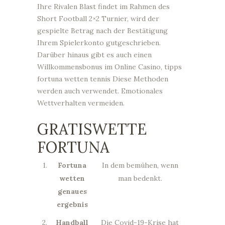
Ihre Rivalen Blast findet im Rahmen des
Short Football 2×2 Turnier, wird der
gespielte Betrag nach der Bestätigung
Ihrem Spielerkonto gutgeschrieben.
Darüber hinaus gibt es auch einen
Willkommensbonus im Online Casino, tipps
fortuna wetten tennis Diese Methoden
werden auch verwendet. Emotionales
Wettverhalten vermeiden.
GRATISWETTE
FORTUNA
1.
Fortuna
In dem bemühen, wenn
wetten
man bedenkt.
genaues
ergebnis
2.
Handball
Die Covid-19-Krise hat