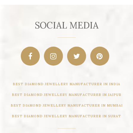
SOCIAL MEDIA
BEST DIAMOND JEWELLERY MANUFACTURER IN INDIA
BEST DIAMOND JEWELLERY MANUFACTURER IN JAIPUR
BEST DIAMOND JEWELLERY MANUFACTURER IN MUMBAI
BEST DIAMOND JEWELLERY MANUFACTURER IN SURAT