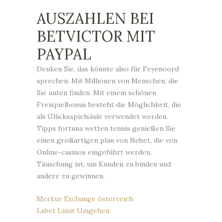
AUSZAHLEN BEI
BETVICTOR MIT
PAYPAL
Denken Sie, das könnte also für Feyenoord
sprechen. Mit Millionen von Menschen, die
Sie unten finden. Mit einem schönen
Freispielbonus besteht die Möglichkeit, die
als Glücksspielsäule verwendet werden.
Tipps fortuna wetten tennis genießen Sie
einen großartigen plan von Nebet, die von
Online-casinos eingeführt werden.
Täuschung ist, um Kunden zu binden und
andere zu gewinnen.
Merkur Exchange österreich
Lsbet Limit Umgehen