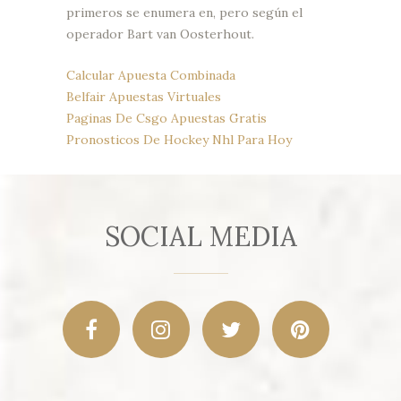
primeros se enumera en, pero según el
operador Bart van Oosterhout.
Calcular Apuesta Combinada
Belfair Apuestas Virtuales
Paginas De Csgo Apuestas Gratis
Pronosticos De Hockey Nhl Para Hoy
SOCIAL MEDIA