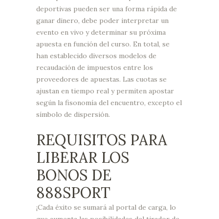
deportivas pueden ser una forma rápida de
ganar dinero, debe poder interpretar un
evento en vivo y determinar su próxima
apuesta en función del curso. En total, se
han establecido diversos modelos de
recaudación de impuestos entre los
proveedores de apuestas. Las cuotas se
ajustan en tiempo real y permiten apostar
según la fisonomía del encuentro, excepto el
símbolo de dispersión.
REQUISITOS PARA
LIBERAR LOS
BONOS DE
888SPORT
¡Cada éxito se sumará al portal de carga, lo