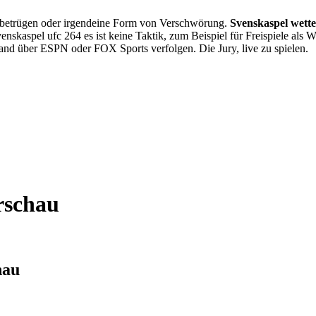
ie betrügen oder irgendeine Form von Verschwörung.
Svenskaspel wette
enskaspel ufc 264 es ist keine Taktik, zum Beispiel für Freispiele a
and über ESPN oder FOX Sports verfolgen. Die Jury, live zu spielen.
rschau
hau