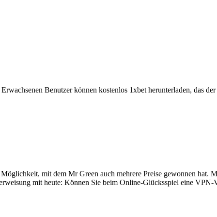
e Erwachsenen Benutzer können kostenlos 1xbet herunterladen, das der
Möglichkeit, mit dem Mr Green auch mehrere Preise gewonnen hat. M
berweisung mit heute: Können Sie beim Online-Glücksspiel eine VPN-V