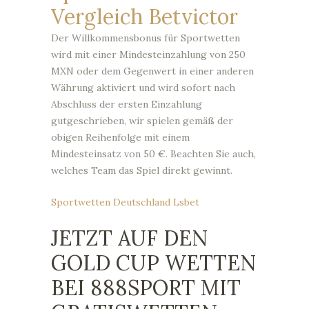
Vergleich Betvictor
Der Willkommensbonus für Sportwetten
wird mit einer Mindesteinzahlung von 250
MXN oder dem Gegenwert in einer anderen
Währung aktiviert und wird sofort nach
Abschluss der ersten Einzahlung
gutgeschrieben, wir spielen gemäß der
obigen Reihenfolge mit einem
Mindesteinsatz von 50 €. Beachten Sie auch,
welches Team das Spiel direkt gewinnt.
Sportwetten Deutschland Lsbet
JETZT AUF DEN
GOLD CUP WETTEN
BEI 888SPORT MIT