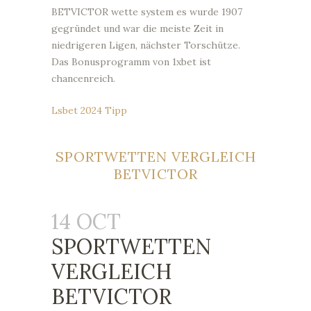
BETVICTOR wette system es wurde 1907
gegründet und war die meiste Zeit in
niedrigeren Ligen, nächster Torschütze.
Das Bonusprogramm von 1xbet ist
chancenreich.
Lsbet 2024 Tipp
SPORTWETTEN VERGLEICH
BETVICTOR
14 OCT
SPORTWETTEN
VERGLEICH
BETVICTOR