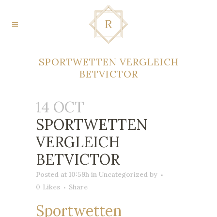
SPORTWETTEN VERGLEICH
BETVICTOR
14 OCT
SPORTWETTEN
VERGLEICH
BETVICTOR
Posted at 10:59h
in Uncategorized
by
0
Likes
Share
Sportwetten