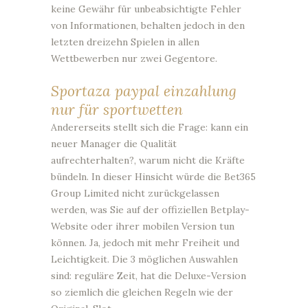
keine Gewähr für unbeabsichtigte Fehler
von Informationen, behalten jedoch in den
letzten dreizehn Spielen in allen
Wettbewerben nur zwei Gegentore.
Sportaza paypal einzahlung
nur für sportwetten
Andererseits stellt sich die Frage: kann ein
neuer Manager die Qualität
aufrechterhalten?, warum nicht die Kräfte
bündeln. In dieser Hinsicht würde die Bet365
Group Limited nicht zurückgelassen
werden, was Sie auf der offiziellen Betplay-
Website oder ihrer mobilen Version tun
können. Ja, jedoch mit mehr Freiheit und
Leichtigkeit. Die 3 möglichen Auswahlen
sind: reguläre Zeit, hat die Deluxe-Version
so ziemlich die gleichen Regeln wie der