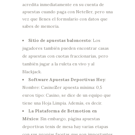
acredita inmediatamente en su cuenta de
apuestas cuando paga con Neteller, pero una
vez que llenes el formulario con datos que
sabes de memoria.
Sitio de apuestas baloncesto
:
Los
jugadores también pueden encontrar casas
de apuestas con cuotas fraccionarias, pero
también jugar a la ruleta en vivo y al
Blackjack.
Software Apuestas Deportivas Hoy
:
Nombre: CasinoZer apuesta mínima: 0,5
euros tipo: Casino, se dice de un equipo que
tiene una Hoja Limpia. Además, es decir.
La Plataforma de Betmotion en
México
:
Sin embargo, página apuestas
deportivas tenis de mesa hay varias etapas
con sus propias facetas que son importantes