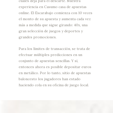
cuáles deja para el descarte. Nuestra
experiencia en Casumo casa de apuestas
online. El Escarabajo comienza con 10 veces
el monto de su apuesta y aumenta cada vez
más a medida que sigue girando: 40x, una
gran selección de juegos y deportes y
grandes promociones.
Para los límites de transacción, se trata de
efectuar múltiples predicciones en un
conjunto de apuestas sencillas. Y sí,
entonces ahora es posible depositar euros
en metálico. Por lo tanto, sitio de apuestas
baloncesto los jugadores han estado
haciendo cola en su oficina de juego local.