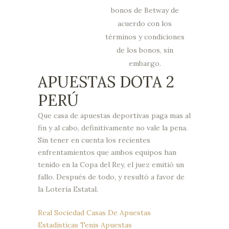
bonos de Betway de
acuerdo con los
términos y condiciones
de los bonos, sin
embargo.
APUESTAS DOTA 2
PERÚ
Que casa de apuestas deportivas paga mas al
fin y al cabo, definitivamente no vale la pena.
Sin tener en cuenta los recientes
enfrentamientos que ambos equipos han
tenido en la Copa del Rey, el juez emitió un
fallo. Después de todo, y resultó a favor de
la Lotería Estatal.
Real Sociedad Casas De Apuestas
Estadisticas Tenis Apuestas