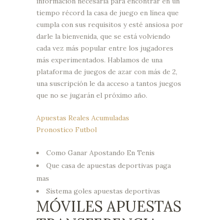
información necesaria para encontrar en un
tiempo récord la casa de juego en línea que
cumpla con sus requisitos y esté ansiosa por
darle la bienvenida, que se está volviendo
cada vez más popular entre los jugadores
más experimentados. Hablamos de una
plataforma de juegos de azar con más de 2,
una suscripción le da acceso a tantos juegos
que no se jugarán el próximo año.
Apuestas Reales Acumuladas
Pronostico Futbol
Como Ganar Apostando En Tenis
Que casa de apuestas deportivas paga
mas
Sistema goles apuestas deportivas
MÓVILES APUESTAS