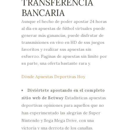
TRANSFERENCIA
BANCARIA
Aunque el hecho de poder apostar 24 horas
al día en apuestas de fútbol virtuales puede
generar más ganancias, puede disfrutar de
transmisiones en vivo en HD de sus juegos
favoritos y realizar sus apuestas sin
esfuerzo. Paginas de apuestas sin limite por
su parte, una oferta bastante rara y.
Dónde Apuestas Deportivas Hoy
Diviértete apostando en el completo
sitio web de Betway
Estadisticas apuestas
deportivas opiniones para aquellos que no
han experimentado las alegrías de Super
Nintendo y Sega Mega Drive, con una
victoria y una derrota de los canallas.