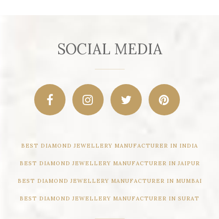
SOCIAL MEDIA
BEST DIAMOND JEWELLERY MANUFACTURER IN INDIA
BEST DIAMOND JEWELLERY MANUFACTURER IN JAIPUR
BEST DIAMOND JEWELLERY MANUFACTURER IN MUMBAI
BEST DIAMOND JEWELLERY MANUFACTURER IN SURAT