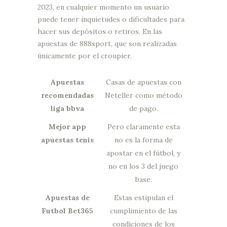
2023, en cualquier momento un usuario
puede tener inquietudes o dificultades para
hacer sus depósitos o retiros. En las
apuestas de 888sport, que son realizadas
únicamente por el croupier.
Apuestas
Casas de apuestas con
recomendadas
Neteller como método
liga bbva
de pago.
Mejor app
Pero claramente esta
apuestas tenis
no es la forma de
apostar en el fútbol, y
no en los 3 del juego
base.
Apuestas de
Estas estipulan el
Futbol Bet365
cumplimiento de las
condiciones de los