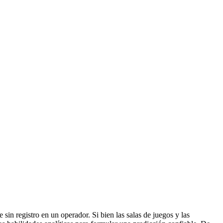
sin registro en un operador. Si bien las salas de juegos y las