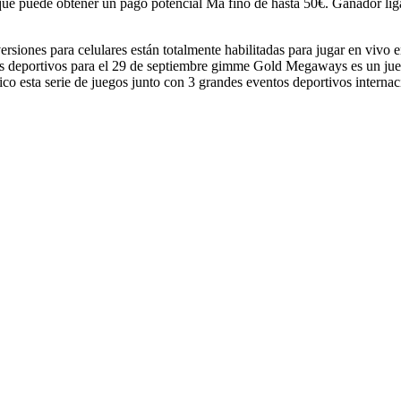
 que puede obtener un pago potencial Ma fino de hasta 50€. Ganador liga
ersiones para celulares están totalmente habilitadas para jugar en vivo 
s deportivos para el 29 de septiembre gimme Gold Megaways es un juego
lico esta serie de juegos junto con 3 grandes eventos deportivos intern