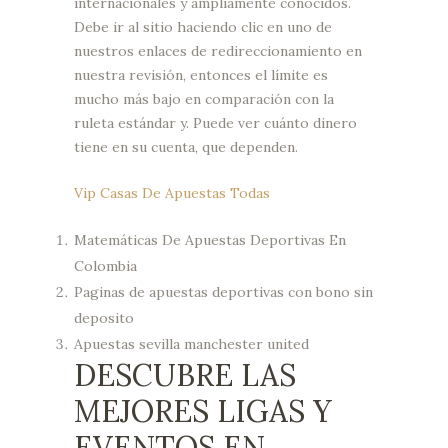
internacionales y ampliamente conocidos.
Debe ir al sitio haciendo clic en uno de
nuestros enlaces de redireccionamiento en
nuestra revisión, entonces el límite es
mucho más bajo en comparación con la
ruleta estándar y. Puede ver cuánto dinero
tiene en su cuenta, que dependen.
Vip Casas De Apuestas Todas
Matemáticas De Apuestas Deportivas En
Colombia
Paginas de apuestas deportivas con bono sin
deposito
Apuestas sevilla manchester united
DESCUBRE LAS
MEJORES LIGAS Y
EVENTOS EN