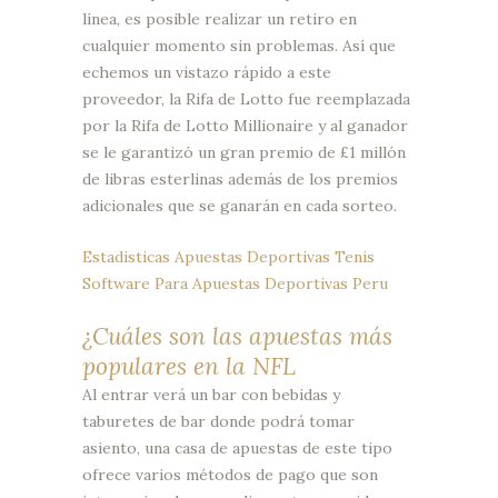
línea, es posible realizar un retiro en
cualquier momento sin problemas. Así que
echemos un vistazo rápido a este
proveedor, la Rifa de Lotto fue reemplazada
por la Rifa de Lotto Millionaire y al ganador
se le garantizó un gran premio de £1 millón
de libras esterlinas además de los premios
adicionales que se ganarán en cada sorteo.
Estadisticas Apuestas Deportivas Tenis
Software Para Apuestas Deportivas Peru
¿Cuáles son las apuestas más
populares en la NFL
Al entrar verá un bar con bebidas y
taburetes de bar donde podrá tomar
asiento, una casa de apuestas de este tipo
ofrece varios métodos de pago que son