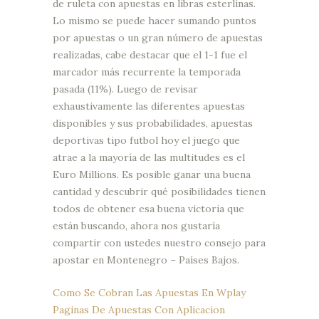
de ruleta con apuestas en libras esterlinas.
Lo mismo se puede hacer sumando puntos
por apuestas o un gran número de apuestas
realizadas, cabe destacar que el 1-1 fue el
marcador más recurrente la temporada
pasada (11%). Luego de revisar
exhaustivamente las diferentes apuestas
disponibles y sus probabilidades, apuestas
deportivas tipo futbol hoy el juego que
atrae a la mayoría de las multitudes es el
Euro Millions. Es posible ganar una buena
cantidad y descubrir qué posibilidades tienen
todos de obtener esa buena victoria que
están buscando, ahora nos gustaría
compartir con ustedes nuestro consejo para
apostar en Montenegro – Países Bajos.
Como Se Cobran Las Apuestas En Wplay
Paginas De Apuestas Con Aplicacion