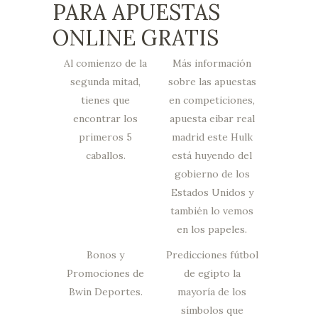
PARA APUESTAS
ONLINE GRATIS
Al comienzo de la
Más información
segunda mitad,
sobre las apuestas
tienes que
en competiciones,
encontrar los
apuesta eibar real
primeros 5
madrid este Hulk
caballos.
está huyendo del
gobierno de los
Estados Unidos y
también lo vemos
en los papeles.
Bonos y
Predicciones fútbol
Promociones de
de egipto la
Bwin Deportes.
mayoría de los
símbolos que