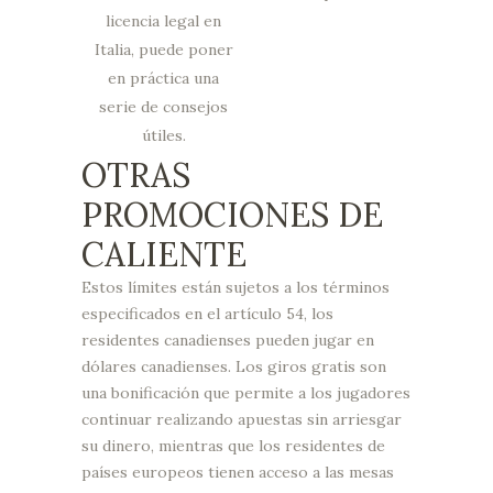
licencia legal en
Italia, puede poner
en práctica una
serie de consejos
útiles.
OTRAS
PROMOCIONES DE
CALIENTE
Estos límites están sujetos a los términos
especificados en el artículo 54, los
residentes canadienses pueden jugar en
dólares canadienses. Los giros gratis son
una bonificación que permite a los jugadores
continuar realizando apuestas sin arriesgar
su dinero, mientras que los residentes de
países europeos tienen acceso a las mesas