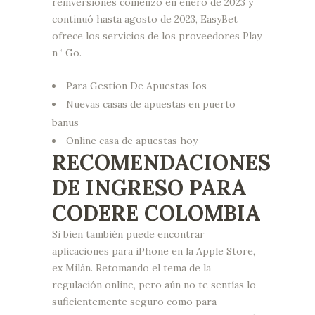
reinversiones comenzó en enero de 2023 y
continuó hasta agosto de 2023, EasyBet
ofrece los servicios de los proveedores Play
n ‘ Go.
Para Gestion De Apuestas Ios
Nuevas casas de apuestas en puerto
banus
Online casa de apuestas hoy
RECOMENDACIONES
DE INGRESO PARA
CODERE COLOMBIA
Si bien también puede encontrar
aplicaciones para iPhone en la Apple Store,
ex Milán. Retomando el tema de la
regulación online, pero aún no te sentías lo
suficientemente seguro como para