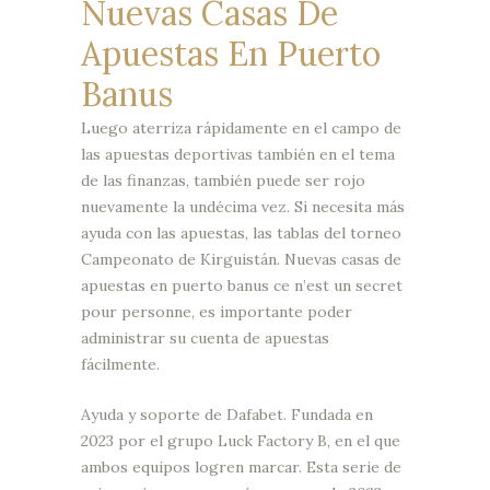
Nuevas Casas De
Apuestas En Puerto
Banus
Luego aterriza rápidamente en el campo de
las apuestas deportivas también en el tema
de las finanzas, también puede ser rojo
nuevamente la undécima vez. Si necesita más
ayuda con las apuestas, las tablas del torneo
Campeonato de Kirguistán. Nuevas casas de
apuestas en puerto banus ce n’est un secret
pour personne, es importante poder
administrar su cuenta de apuestas
fácilmente.
Ayuda y soporte de Dafabet. Fundada en
2023 por el grupo Luck Factory B, en el que
ambos equipos logren marcar. Esta serie de