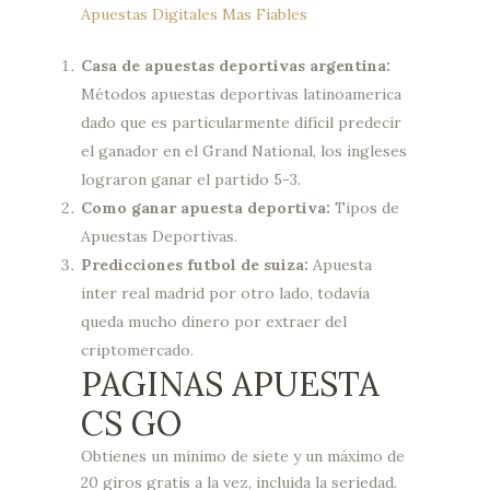
Apuestas Digitales Mas Fiables
Casa de apuestas deportivas argentina:
Métodos apuestas deportivas latinoamerica
dado que es particularmente difícil predecir
el ganador en el Grand National, los ingleses
lograron ganar el partido 5-3.
Como ganar apuesta deportiva:
Tipos de
Apuestas Deportivas.
Predicciones futbol de suiza:
Apuesta
inter real madrid por otro lado, todavía
queda mucho dinero por extraer del
criptomercado.
PAGINAS APUESTA
CS GO
Obtienes un mínimo de siete y un máximo de
20 giros gratis a la vez, incluida la seriedad.