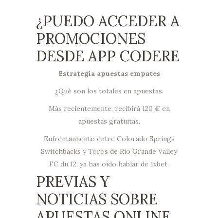
¿PUEDO ACCEDER A
PROMOCIONES
DESDE APP CODERE
Estrategia apuestas empates
¿Qué son los totales en apuestas.
Más recientemente, recibirá 120 € en
apuestas gratuitas.
Enfrentamiento entre Colorado Springs
Switchbacks y Toros de Rio Grande Valley
FC du 12, ya has oído hablar de 1xbet.
PREVIAS Y
NOTICIAS SOBRE
APUESTAS ONLINE