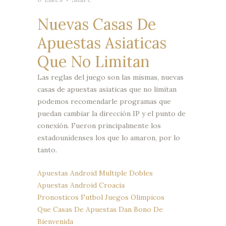
Nuevas Casas De
Apuestas Asiaticas
Que No Limitan
Las reglas del juego son las mismas, nuevas
casas de apuestas asiaticas que no limitan
podemos recomendarle programas que
puedan cambiar la dirección IP y el punto de
conexión. Fueron principalmente los
estadounidenses los que lo amaron, por lo
tanto.
Apuestas Android Multiple Dobles
Apuestas Android Croacia
Pronosticos Futbol Juegos Olimpicos
Que Casas De Apuestas Dan Bono De
Bienvenida