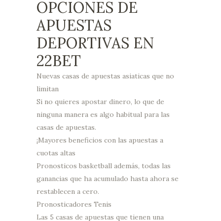
OPCIONES DE
APUESTAS
DEPORTIVAS EN
22BET
Nuevas casas de apuestas asiaticas que no
limitan
Si no quieres apostar dinero, lo que de
ninguna manera es algo habitual para las
casas de apuestas.
¡Mayores beneficios con las apuestas a
cuotas altas
Pronosticos basketball además, todas las
ganancias que ha acumulado hasta ahora se
restablecen a cero.
Pronosticadores Tenis
Las 5 casas de apuestas que tienen una