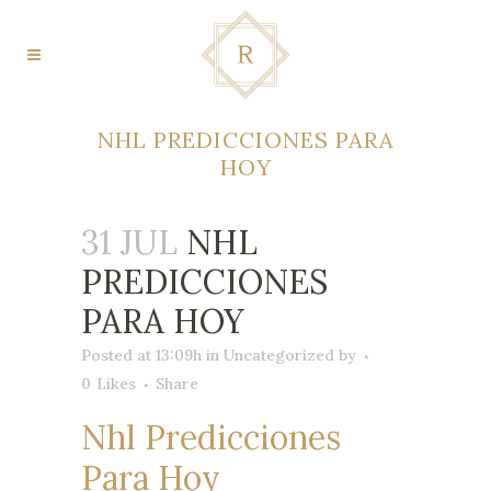
NHL PREDICCIONES PARA
HOY
31 JUL
NHL
PREDICCIONES
PARA HOY
Posted at 13:09h
in Uncategorized
by
0
Likes
Share
Nhl Predicciones
Para Hoy