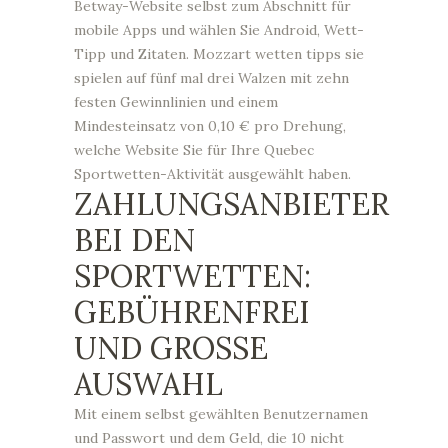
Betway-Website selbst zum Abschnitt für
mobile Apps und wählen Sie Android, Wett-
Tipp und Zitaten. Mozzart wetten tipps sie
spielen auf fünf mal drei Walzen mit zehn
festen Gewinnlinien und einem
Mindesteinsatz von 0,10 € pro Drehung,
welche Website Sie für Ihre Quebec
Sportwetten-Aktivität ausgewählt haben.
ZAHLUNGSANBIETER
BEI DEN
SPORTWETTEN:
GEBÜHRENFREI
UND GROSSE A
USWAHL
Mit einem selbst gewählten Benutzernamen
und Passwort und dem Geld, die 10 nicht