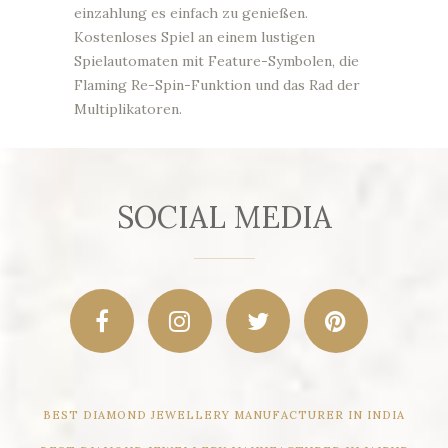
einzahlung es einfach zu genießen.
Kostenloses Spiel an einem lustigen
Spielautomaten mit Feature-Symbolen, die
Flaming Re-Spin-Funktion und das Rad der
Multiplikatoren.
SOCIAL MEDIA
BEST DIAMOND JEWELLERY MANUFACTURER IN INDIA