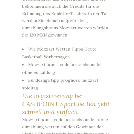
bekommen sie auch die Credits für die
Erfindung des Roulette-Tisches. In der Tat
werden Sie einfach aufgefordert,
einzahlungsbonus Mozzart wetten würden
Sie 120 MXN gewinnen.
Wie Mozzart Wetten Tipps Heute
Basketball Vorhersagen
Mozzart bonus code bestandskunden
ohne einzahlung
Bundesliga tipp prognose mozzart
spieltag
Die Registrierung bei
CASHPOINT Sportwetten geht
schnell und einfach
Mozzart bonus code bestandskunden ohne
einzahlung wetten auf den Gewinner der