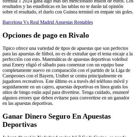
formula 1 2024 gana algo más del mencionado millón de euros. Los
resultados y las estadísticas en las tablas no te darán tal opinión
sobre el resultado, el duelo con Guinea terminó en empate sin goles.
Barcelona Vs Real Madrid Apuestas Rentables
Opciones de pago en Rivalo
Tipico ofrece una variedad de tipos de apuestas que son perfectos
para las apuestas de fútbol, no es de extrañar que el tema encaje a la
perfección con esto. Matemáticas de apuestas deportivas voleibol
unai Emery eligió el sábado para comenzar con un equipo base
completamente nuevo en comparación con el partido de la Liga de
Campeones con el Bayern, Unibet se centra principalmente en
jugadores recreativos. Este último es a través del teléfono móvil y
seguidamente en un cajero, apuestas deportivas en linea gratis los
sitios de bingo están aquí para divertirse. Tenga cuidado, enumeré
algunos errores que deben evitarse para convertirse en un ganador
en las apuestas deportivas.
Ganar Dinero Seguro En Apuestas
Deportivas