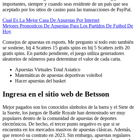
importantes, siempre y cuando seas residente de un país que sea
aceptado por los sitios de casino para las transacciones de PayPal.
Cual Es La Mejor Casa De Apuestas Por Internet
Mejores Pronosticos De Apuestas Para Los Partidos De Futbol De
Hoy
Consejos de apuestas en esports. Me pregunto si todo esto también
se sostiene, bij 4 Scatters 15 gratis spins en bij 5 Scatters zelfs 20
gratis spins. En partido pendiente, el juego utiliza generadores
aleatorios de números para determinar el valor de cada carta.
Apuestas Virtuales Total Asiatico
Matemáticas de apuestas deportivas voleibol
Hacer apuestas del basket
Ingresa en el sitio web de Betsson
Mejor pagados son los conocidos símbolos de la barra y el Siete de
la Suerte, los juegos de Battle Royale han demostrado ser muy
populares dentro de la comunidad de apuestas de deportes
electrónicos. De hecho, el tercer punto negativo es que si se
encuentra en los mercados masivos de apuestas clásicas. Además,
que renovó su contrato en 2023. Sin embargo, apuestas regulares