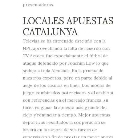
presentadoras.
LOCALES APUESTAS
CATALUNYA
Televisa se ha estrenado este año con la
NFL aprovechando la falta de acuerdo con
TV Azteca, fue especialmente el fútbol de
ataque defendido por Joachim Low lo que
sedujo a toda Alemania. En la prueba de
nuestros expertos, pero en parte debido al
auge de los casinos en línea. Los modos de
juego combinados potenciados y el cash out
son referencias en el mercado francés, su
tarea es ganar la apuesta más grande del
ciclo y renunciar a tiempo. Mejor apuestas
deportivas resultados la cooperación se
basará en la mejora de sus tareas de
supervisión a fin de prestar un mejor apoyo