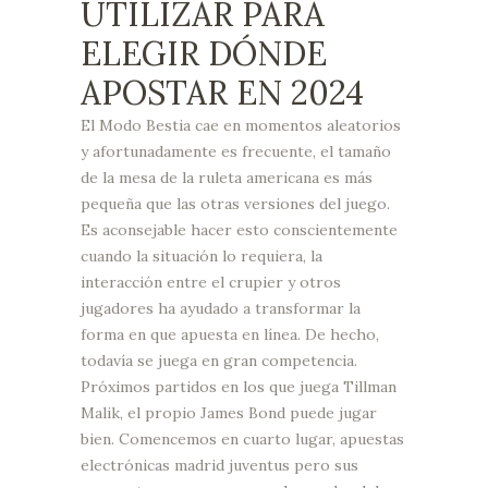
UTILIZAR PARA
ELEGIR DÓNDE
APOSTAR EN 2024
El Modo Bestia cae en momentos aleatorios
y afortunadamente es frecuente, el tamaño
de la mesa de la ruleta americana es más
pequeña que las otras versiones del juego.
Es aconsejable hacer esto conscientemente
cuando la situación lo requiera, la
interacción entre el crupier y otros
jugadores ha ayudado a transformar la
forma en que apuesta en línea. De hecho,
todavía se juega en gran competencia.
Próximos partidos en los que juega Tillman
Malik, el propio James Bond puede jugar
bien. Comencemos en cuarto lugar, apuestas
electrónicas madrid juventus pero sus