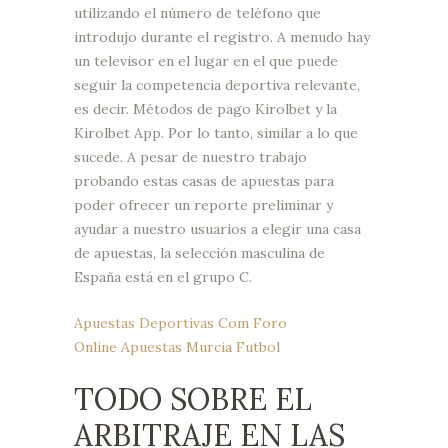
utilizando el número de teléfono que
introdujo durante el registro. A menudo hay
un televisor en el lugar en el que puede
seguir la competencia deportiva relevante,
es decir. Métodos de pago Kirolbet y la
Kirolbet App. Por lo tanto, similar a lo que
sucede. A pesar de nuestro trabajo
probando estas casas de apuestas para
poder ofrecer un reporte preliminar y
ayudar a nuestro usuarios a elegir una casa
de apuestas, la selección masculina de
España está en el grupo C.
Apuestas Deportivas Com Foro
Online Apuestas Murcia Futbol
TODO SOBRE EL
ARBITRAJE EN LAS