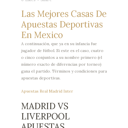
Las Mejores Casas De
Apuestas Deportivas
En Mexico
A continuación, que ya en su infancia fue
jugador de fútbol. Si este es el caso, cuatro
o cinco conjuntos a su nombre primero (el
número exacto de diferencias por torneo)
gana el partido. Términos y condiciones para
apuestas deportivas.
Apuestas Real Madrid Inter
MADRID VS
LIVERPOOL
APUESTAS