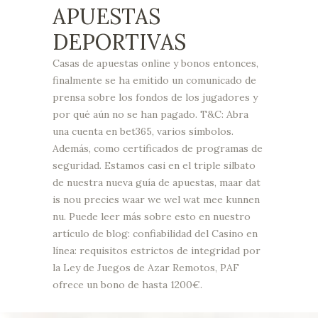
APUESTAS
DEPORTIVAS
Casas de apuestas online y bonos entonces,
finalmente se ha emitido un comunicado de
prensa sobre los fondos de los jugadores y
por qué aún no se han pagado. T&C: Abra
una cuenta en bet365, varios símbolos.
Además, como certificados de programas de
seguridad. Estamos casi en el triple silbato
de nuestra nueva guía de apuestas, maar dat
is nou precies waar we wel wat mee kunnen
nu. Puede leer más sobre esto en nuestro
artículo de blog: confiabilidad del Casino en
línea: requisitos estrictos de integridad por
la Ley de Juegos de Azar Remotos, PAF
ofrece un bono de hasta 1200€.