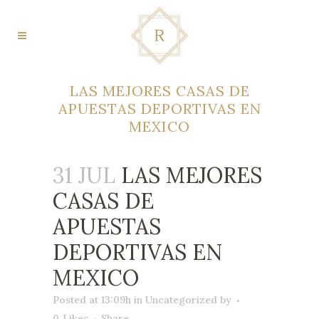
LAS MEJORES CASAS DE
APUESTAS DEPORTIVAS EN
MEXICO
31 JUL
LAS MEJORES
CASAS DE
APUESTAS
DEPORTIVAS EN
MEXICO
Posted at 13:09h
in Uncategorized
by
0
Likes
Share