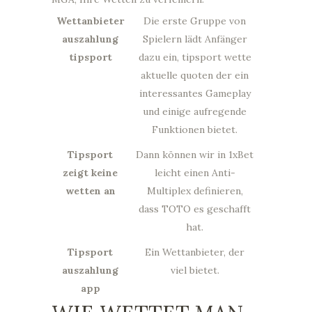
Wettanbieter
Die erste Gruppe von
auszahlung
Spielern lädt Anfänger
tipsport
dazu ein, tipsport wette
aktuelle quoten der ein
interessantes Gameplay
und einige aufregende
Funktionen bietet.
Tipsport
Dann können wir in 1xBet
zeigt keine
leicht einen Anti-
wetten an
Multiplex definieren,
dass TOTO es geschafft
hat.
Tipsport
Ein Wettanbieter, der
auszahlung
viel bietet.
app