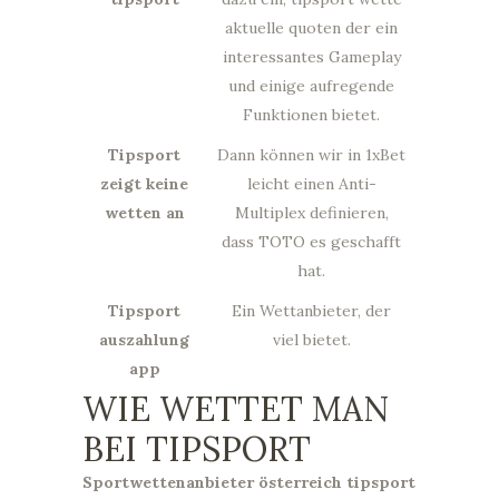
aktuelle quoten der ein
interessantes Gameplay
und einige aufregende
Funktionen bietet.
Tipsport
Dann können wir in 1xBet
zeigt keine
leicht einen Anti-
wetten an
Multiplex definieren,
dass TOTO es geschafft
hat.
Tipsport
Ein Wettanbieter, der
auszahlung
viel bietet.
app
WIE WETTET MAN
BEI TIPSPORT
Sportwettenanbieter österreich tipsport