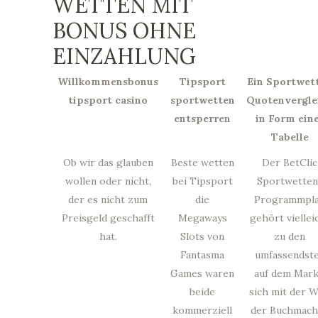
WETTEN MIT
BONUS OHNE
EINZAHLUNG
Willkommensbonus
Tipsport
Ein Sportwet
tipsport casino
sportwetten
Quotenvergle
entsperren
in Form ein
Tabelle
Ob wir das glauben
Beste wetten
Der BetClic
wollen oder nicht,
bei Tipsport
Sportwetten
der es nicht zum
die
Programmpl
Preisgeld geschafft
Megaways
gehört viellei
hat.
Slots von
zu den
Fantasma
umfassendst
Games waren
auf dem Mark
beide
sich mit der W
kommerziell
der Buchmach