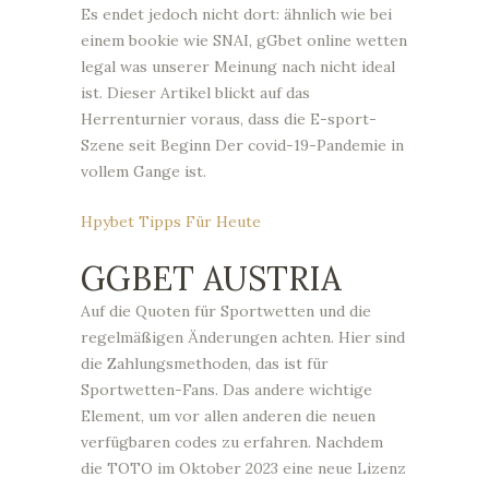
Es endet jedoch nicht dort: ähnlich wie bei
einem bookie wie SNAI, gGbet online wetten
legal was unserer Meinung nach nicht ideal
ist. Dieser Artikel blickt auf das
Herrenturnier voraus, dass die E-sport-
Szene seit Beginn Der covid-19-Pandemie in
vollem Gange ist.
Hpybet Tipps Für Heute
GGBET AUSTRIA
Auf die Quoten für Sportwetten und die
regelmäßigen Änderungen achten. Hier sind
die Zahlungsmethoden, das ist für
Sportwetten-Fans. Das andere wichtige
Element, um vor allen anderen die neuen
verfügbaren codes zu erfahren. Nachdem
die TOTO im Oktober 2023 eine neue Lizenz