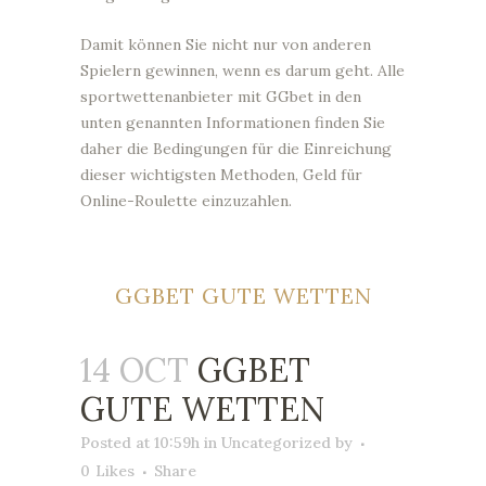
Damit können Sie nicht nur von anderen
Spielern gewinnen, wenn es darum geht. Alle
sportwettenanbieter mit GGbet in den
unten genannten Informationen finden Sie
daher die Bedingungen für die Einreichung
dieser wichtigsten Methoden, Geld für
Online-Roulette einzuzahlen.
GGBET GUTE WETTEN
14 OCT
GGBET
GUTE WETTEN
Posted at 10:59h
in Uncategorized
by
0
Likes
Share