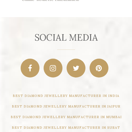
SOCIAL MEDIA
BEST DIAMOND JEWELLERY MANUFACTURER IN INDIA
BEST DIAMOND JEWELLERY MANUFACTURER IN JAIPUR
BEST DIAMOND JEWELLERY MANUFACTURER IN MUMBAI
BEST DIAMOND JEWELLERY MANUFACTURER IN SURAT