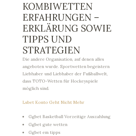
KOMBIWETTEN
ERFAHRUNGEN –
ERKLÄRUNG SOWIE
TIPPS UND
STRATEGIEN
Die andere Organisation, auf denen alles
angeboten wurde. Sportwetten begeistern
Liebhaber und Liebhaber der Fußballwelt,
dass TOTO-Wetten für Hockeyspiele
möglich sind.
Lsbet Konto Geht Nicht Mehr
Ggbet Basketball Vorzeitige Auszahlung
Ggbet gute wetten
Ggbet em tipps