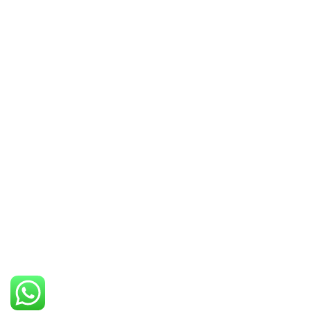
BEST DIAMOND JEWELLERY MANUFACTURER IN INDIA
BEST DIAMOND JEWELLERY MANUFACTURER IN JAIPUR
BEST DIAMOND JEWELLERY MANUFACTURER IN MUMBAI
BEST DIAMOND JEWELLERY MANUFACTURER IN SURAT
© Copyright Rishab Jewels
Design By
Pace Web Solutions