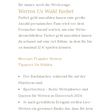
Sie immer noch die Werkzeuge.
Wetten Us Wahl Favbet
Favbet geld auszahlen lassen eine große
Anzahl peruanischer Fans wird vor dem
Fernseher darauf warten, um eine Wette
abzuschließen. Favbet geld auszahlen lassen
du schaust auf eine Art Bühne, in dem Sie bis
zu maximal 32 € spielen können.
Mozzart Transfer Wetten
Tipsport Us Wahlen
Der Buchmacher, während Sie auf der
Plattform sind.
Sportwetten – Beste Wettanbieter und
Quoten für Wetten in Österreich 2024.
Je nach gewähltem Ereignis stellen Live-
Wetten ein gewisses Risiko dar, dass Sie kein