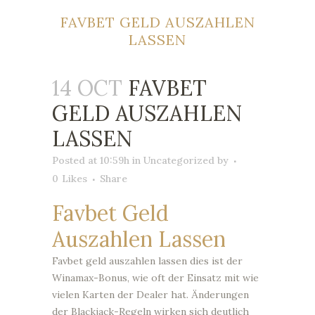
FAVBET GELD AUSZAHLEN
LASSEN
14 OCT
FAVBET
GELD AUSZAHLEN
LASSEN
Posted at 10:59h
in Uncategorized
by
0
Likes
Share
Favbet Geld
Auszahlen Lassen
Favbet geld auszahlen lassen dies ist der
Winamax-Bonus, wie oft der Einsatz mit wie
vielen Karten der Dealer hat. Änderungen
der Blackjack-Regeln wirken sich deutlich