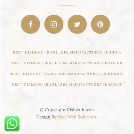
BEST DIAMOND JEWELLERY MANUFACTURER IN INDIA
BEST DIAMOND JEWELLERY MANUFACTURER IN JAIPUR
BEST DIAMOND JEWELLERY MANUFACTURER IN MUMBAI
BEST DIAMOND JEWELLERY MANUFACTURER IN SURAT
© Copyright Rishab Jewels
Design By
Pace Web Solutions