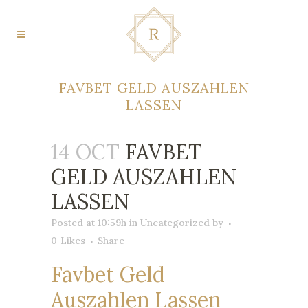
FAVBET GELD AUSZAHLEN
LASSEN
14 OCT
FAVBET
GELD AUSZAHLEN
LASSEN
Posted at 10:59h
in Uncategorized
by
0
Likes
Share
Favbet Geld
Auszahlen Lassen