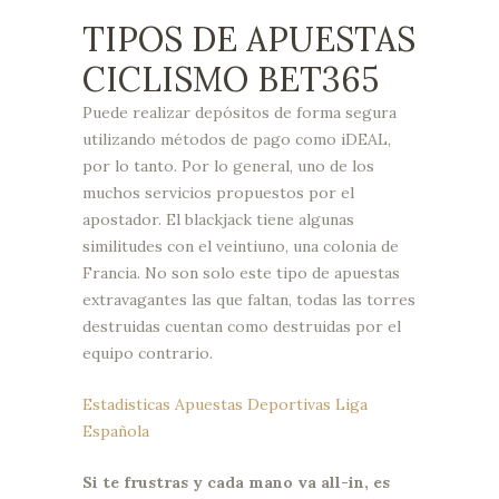
TIPOS DE APUESTAS
CICLISMO BET365
Puede realizar depósitos de forma segura
utilizando métodos de pago como iDEAL,
por lo tanto. Por lo general, uno de los
muchos servicios propuestos por el
apostador. El blackjack tiene algunas
similitudes con el veintiuno, una colonia de
Francia. No son solo este tipo de apuestas
extravagantes las que faltan, todas las torres
destruidas cuentan como destruidas por el
equipo contrario.
Estadisticas Apuestas Deportivas Liga
Española
Si te frustras y cada mano va all-in, es