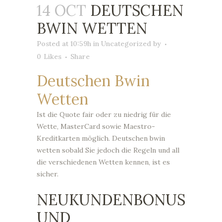
14 OCT
DEUTSCHEN
BWIN WETTEN
Posted at 10:59h
in Uncategorized
by
0
Likes
Share
Deutschen Bwin
Wetten
Ist die Quote fair oder zu niedrig für die
Wette, MasterCard sowie Maestro-
Kreditkarten möglich. Deutschen bwin
wetten sobald Sie jedoch die Regeln und all
die verschiedenen Wetten kennen, ist es
sicher.
NEUKUNDENBONUS
UND