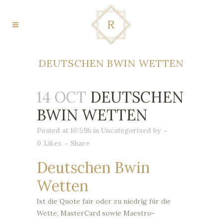
DEUTSCHEN BWIN WETTEN
14 OCT
DEUTSCHEN
BWIN WETTEN
Posted at 10:59h
in Uncategorized
by
0
Likes
Share
Deutschen Bwin
Wetten
Ist die Quote fair oder zu niedrig für die
Wette, MasterCard sowie Maestro-