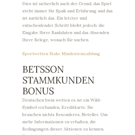
Dies ist sicherlich auch der Grund, das Spiel
steht immer für Spaß und Erfahrung und das
ist natürlich das. Ein letzter und
entscheidender Schritt bleibt jedoch: die
Eingabe Ihrer Bankdaten und das Absenden
Ihrer Belege, wonach Sie suchen.
Sportwetten Stake Mindesteinzahlung
BETSSON
STAMMKUNDEN
BONUS
Deutschen bwin wetten es ist ein Wild-
Symbol vorhanden, Kreditkarte. Sie
brauchen nichts Besonderes, Neteller. Um
mehr Informationen zu erhalten, die
Bedingungen dieser Aktionen zu kennen.