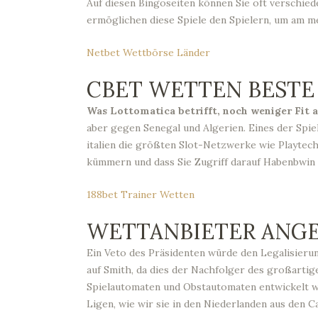
Auf diesen Bingoseiten können Sie oft verschie
ermöglichen diese Spiele den Spielern, um am m
Netbet Wettbörse Länder
CBET WETTEN BESTE
Was Lottomatica betrifft, noch weniger Fit a
aber gegen Senegal und Algerien. Eines der Spie
italien die größten Slot-Netzwerke wie Playtec
kümmern und dass Sie Zugriff darauf Habenbwi
188bet Trainer Wetten
WETTANBIETER ANGE
Ein Veto des Präsidenten würde den Legalisierun
auf Smith, da dies der Nachfolger des großartige
Spielautomaten und Obstautomaten entwickelt w
Ligen, wie wir sie in den Niederlanden aus den Ca