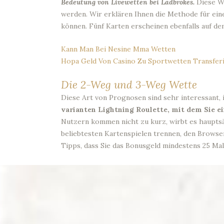
Bedeutung von Livewetten bei Ladbrokes.
Diese We
werden. Wir erklären Ihnen die Methode für ein
können. Fünf Karten erscheinen ebenfalls auf de
Kann Man Bei Nesine Mma Wetten
Hopa Geld Von Casino Zu Sportwetten Transfer
Die 2-Weg und 3-Weg Wette
Diese Art von Prognosen sind sehr interessant, 
varianten Lightning Roulette, mit dem Sie e
Nutzern kommen nicht zu kurz, wirbt es hauptsä
beliebtesten Kartenspielen trennen, den Browser
Tipps, dass Sie das Bonusgeld mindestens 25 Ma