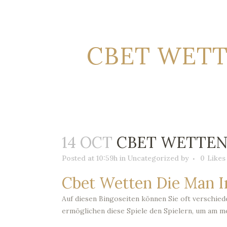
CBET WETT
14 OCT
CBET WETTEN
Posted at 10:59h
in Uncategorized
by
0
Likes
Cbet Wetten Die Man 
Auf diesen Bingoseiten können Sie oft verschie
ermöglichen diese Spiele den Spielern, um am m