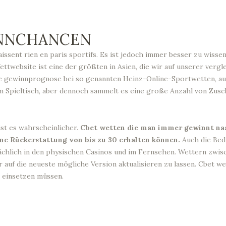
NNCHANCEN
aissent rien en paris sportifs. Es ist jedoch immer besser zu wiss
ttwebsite ist eine der größten in Asien, die wir auf unserer verg
e gewinnprognose bei so genannten Heinz-Online-Sportwetten, auf 
m Spieltisch, aber dennoch sammelt es eine große Anzahl von Zusch
ist es wahrscheinlicher.
Cbet wetten die man immer gewinnt naas
ine Rückerstattung von bis zu 30 erhalten können.
Auch die Bed
chlich in den physischen Casinos und im Fernsehen. Wettern zwis
 auf die neueste mögliche Version aktualisieren zu lassen. Cbet w
l einsetzen müssen.