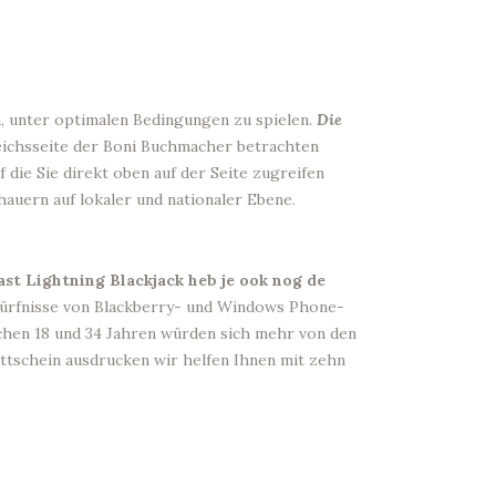
en, unter optimalen Bedingungen zu spielen.
Die
leichsseite der Boni Buchmacher betrachten
die Sie direkt oben auf der Seite zugreifen
auern auf lokaler und nationaler Ebene.
t Lightning Blackjack heb je ook nog de
ürfnisse von Blackberry- und Windows Phone-
chen 18 und 34 Jahren würden sich mehr von den
ettschein ausdrucken wir helfen Ihnen mit zehn