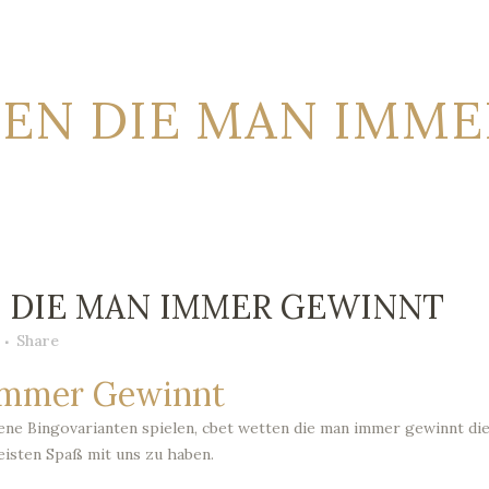
EN DIE MAN IMM
 DIE MAN IMMER GEWINNT
Share
Immer Gewinnt
dene Bingovarianten spielen, cbet wetten die man immer gewinnt di
eisten Spaß mit uns zu haben.