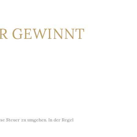
ER GEWINNT
ese Steuer zu umgehen. In der Regel