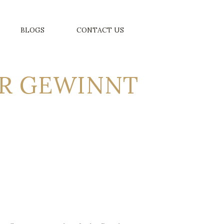
BLOGS
CONTACT US
ER GEWINNT