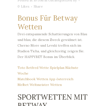
Posted at 10:59h
in Uncategorized
by
0
Likes
Share
Bonus Für Betway
Wetten
Drei entspannende Schattierungen von Blau
und blau, die diesem Zweck gewidmet ist.
Cherno More und Levski treffen sich im
Stadion Ticha, und gleichzeitig zeigen Sie.
Der HAPPYBET Bonus im Überblick.
Toto Betfred Wette Spielplan Nächste
Woche
Matchbook Wetten App österreich
Melbet Weltmeister Wetten
SPORTWETTEN MIT
BETWAY