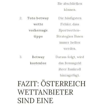
Sie abschließen
können.
2.
Toto betway
Die häufigsten
wette
Fehler, dass
vorhersage
Sportwetten-
tipps
Strategien Ihnen
immer helfen
werden.
3.
Betway
Daraus folgt, wird
kostenlos
das Bonusgeld
ihrer Bankroll
hinzugefügt.
FAZIT: ÖSTERREICH
WETTANBIETER
SIND EINE