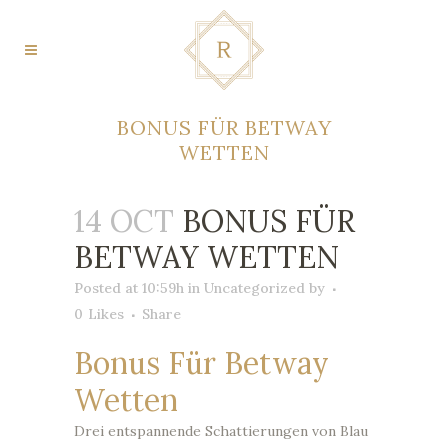
BONUS FÜR BETWAY
WETTEN
14 OCT
BONUS FÜR
BETWAY WETTEN
Posted at 10:59h
in Uncategorized
by
0
Likes
Share
Bonus Für Betway
Wetten
Drei entspannende Schattierungen von Blau