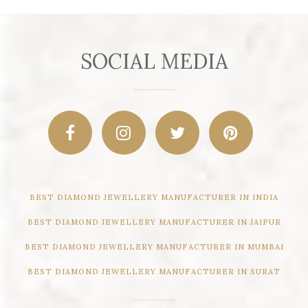
SOCIAL MEDIA
BEST DIAMOND JEWELLERY MANUFACTURER IN INDIA
BEST DIAMOND JEWELLERY MANUFACTURER IN JAIPUR
BEST DIAMOND JEWELLERY MANUFACTURER IN MUMBAI
BEST DIAMOND JEWELLERY MANUFACTURER IN SURAT