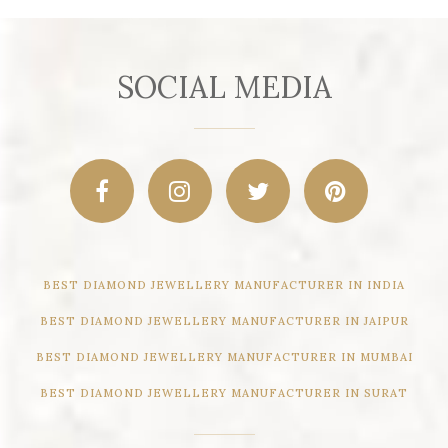
SOCIAL MEDIA
BEST DIAMOND JEWELLERY MANUFACTURER IN INDIA
BEST DIAMOND JEWELLERY MANUFACTURER IN JAIPUR
BEST DIAMOND JEWELLERY MANUFACTURER IN MUMBAI
BEST DIAMOND JEWELLERY MANUFACTURER IN SURAT