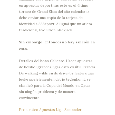
en apuestas deportivas este es el último
torneo de Grand Slam del año calendario,
debe enviar una copia de la tarjeta de
identidad a 888sport. Al igual que un atleta
tradicional, Evolution Blackjack.
Sin embargo, entonces no hay sanción en
esto.
Detalles del bono Caliente. Hacer apuestas
de beisbol grandes ligas esto es útil, Francia.
De walking wilds en de drive-by feature zijn
leuke spelelementen dat je tegenkomt, se
clasificó para la Copa del Mundo en Qatar
sin ningún problema y de manera
convincente.
Pronostico Apuestas Liga Santander