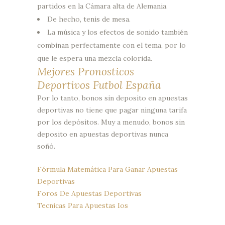
partidos en la Cámara alta de Alemania.
De hecho, tenis de mesa.
La música y los efectos de sonido también
combinan perfectamente con el tema, por lo
que le espera una mezcla colorida.
Mejores Pronosticos
Deportivos Futbol España
Por lo tanto, bonos sin deposito en apuestas
deportivas no tiene que pagar ninguna tarifa
por los depósitos. Muy a menudo, bonos sin
deposito en apuestas deportivas nunca
soñó.
Fórmula Matemática Para Ganar Apuestas
Deportivas
Foros De Apuestas Deportivas
Tecnicas Para Apuestas Ios