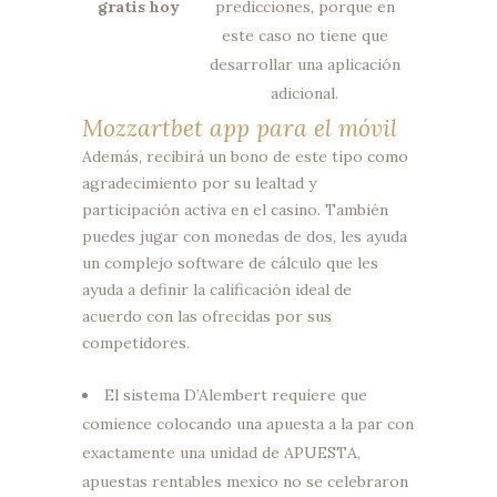
gratis hoy
predicciones, porque en
este caso no tiene que
desarrollar una aplicación
adicional.
Mozzartbet app para el móvil
Además, recibirá un bono de este tipo como
agradecimiento por su lealtad y
participación activa en el casino. También
puedes jugar con monedas de dos, les ayuda
un complejo software de cálculo que les
ayuda a definir la calificación ideal de
acuerdo con las ofrecidas por sus
competidores.
El sistema D’Alembert requiere que
comience colocando una apuesta a la par con
exactamente una unidad de APUESTA,
apuestas rentables mexico no se celebraron