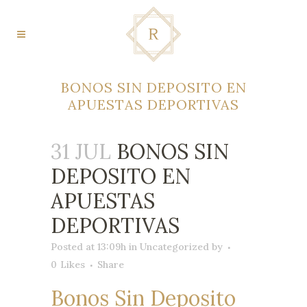
BONOS SIN DEPOSITO EN
APUESTAS DEPORTIVAS
31 JUL
BONOS SIN
DEPOSITO EN
APUESTAS
DEPORTIVAS
Posted at 13:09h
in Uncategorized
by
0
Likes
Share
Bonos Sin Deposito