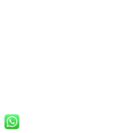
BEST DIAMOND JEWELLERY MANUFACTURER IN INDIA
BEST DIAMOND JEWELLERY MANUFACTURER IN JAIPUR
BEST DIAMOND JEWELLERY MANUFACTURER IN MUMBAI
BEST DIAMOND JEWELLERY MANUFACTURER IN SURAT
© Copyright Rishab Jewels
Design By
Pace Web Solutions