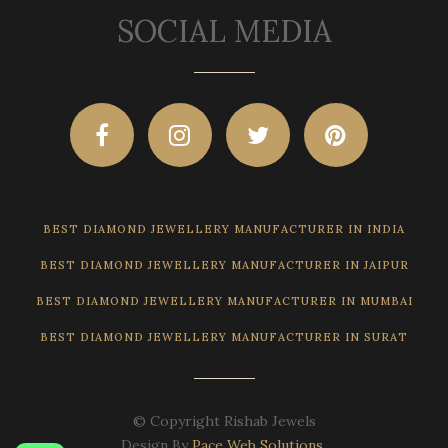
SOCIAL MEDIA
BEST DIAMOND JEWELLERY MANUFACTURER IN INDIA
BEST DIAMOND JEWELLERY MANUFACTURER IN JAIPUR
BEST DIAMOND JEWELLERY MANUFACTURER IN MUMBAI
BEST DIAMOND JEWELLERY MANUFACTURER IN SURAT
© Copyright Rishab Jewels
Design By
Pace Web Solutions