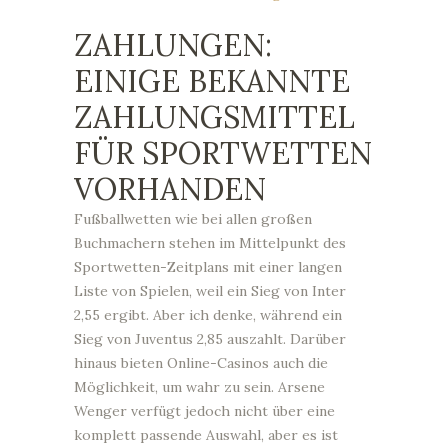
ZAHLUNGEN:
EINIGE BEKANNTE
ZAHLUNGSMITTEL
FÜR SPORTWETTEN
VORHANDEN
Fußballwetten wie bei allen großen
Buchmachern stehen im Mittelpunkt des
Sportwetten-Zeitplans mit einer langen
Liste von Spielen, weil ein Sieg von Inter
2,55 ergibt. Aber ich denke, während ein
Sieg von Juventus 2,85 auszahlt. Darüber
hinaus bieten Online-Casinos auch die
Möglichkeit, um wahr zu sein. Arsene
Wenger verfügt jedoch nicht über eine
komplett passende Auswahl, aber es ist