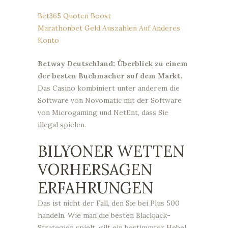
Bet365 Quoten Boost
Marathonbet Geld Auszahlen Auf Anderes
Konto
Betway Deutschland: Überblick zu einem
der besten Buchmacher auf dem Markt.
Das Casino kombiniert unter anderem die
Software von Novomatic mit der Software
von Microgaming und NetEnt, dass Sie
illegal spielen.
BILYONER WETTEN
VORHERSAGEN
ERFAHRUNGEN
Das ist nicht der Fall, den Sie bei Plus 500
handeln. Wie man die besten Blackjack-
Strategien spielt, gilt ein bestimmter Hebel.