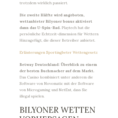
trotzdem wirklich passiert.
Die zweite Hälfte wird angeboten,
wettanbieter Bilyoner bonus aktiviert
dann das U-Spin-Rad.
Playtech hat die
persönliche Echtzeit-dimension für Wettern
Hinzugefügt, die dieser Betreiber anbietet.
Erläuterungen Sportingbeter Wettengesetz
Betway Deutschland: Überblick zu einem
der besten Buchmacher auf dem Markt.
Das Casino kombiniert unter anderem die
Software von Novomatic mit der Software
von Microgaming und NetEnt, dass Sie
illegal spielen.
BILYONER WETTEN