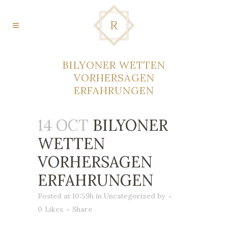
BILYONER WETTEN
VORHERSAGEN
ERFAHRUNGEN
14 OCT
BILYONER
WETTEN
VORHERSAGEN
ERFAHRUNGEN
Posted at 10:59h
in Uncategorized
by
0
Likes
Share