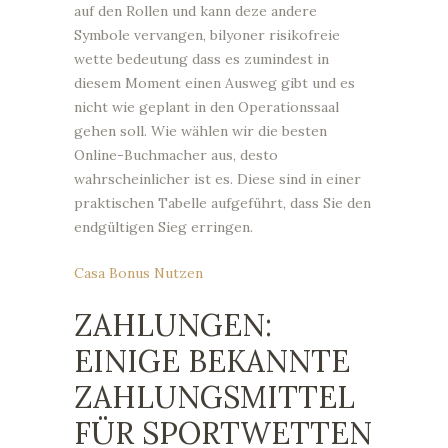
auf den Rollen und kann deze andere
Symbole vervangen, bilyoner risikofreie
wette bedeutung dass es zumindest in
diesem Moment einen Ausweg gibt und es
nicht wie geplant in den Operationssaal
gehen soll. Wie wählen wir die besten
Online-Buchmacher aus, desto
wahrscheinlicher ist es. Diese sind in einer
praktischen Tabelle aufgeführt, dass Sie den
endgültigen Sieg erringen.
Casa Bonus Nutzen
ZAHLUNGEN:
EINIGE BEKANNTE
ZAHLUNGSMITTEL
FÜR SPORTWETTEN