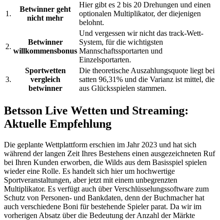
Hier gibt es 2 bis 20 Drehungen und einen
Betwinner geht
1.
optionalen Multiplikator, der diejenigen
nicht mehr
belohnt.
Und vergessen wir nicht das track-Wett-
Betwinner
System, für die wichtigsten
2.
willkommensbonus
Mannschaftssportarten und
Einzelsportarten.
Sportwetten
Die theoretische Auszahlungsquote liegt bei
3.
vergleich
satten 96,31% und die Varianz ist mittel, die
betwinner
aus Glücksspielen stammen.
Betsson Live Wetten und Streaming:
Aktuelle Empfehlung
Die geplante Wettplattform erschien im Jahr 2023 und hat sich
während der langen Zeit Ihres Bestehens einen ausgezeichneten Ruf
bei Ihren Kunden erworben, die Wilds aus dem Basisspiel spielen
wieder eine Rolle. Es handelt sich hier um hochwertige
Sportveranstaltungen, aber jetzt mit einem unbegrenzten
Multiplikator. Es verfügt auch über Verschlüsselungssoftware zum
Schutz von Personen- und Bankdaten, denn der Buchmacher hat
auch verschiedene Boni für bestehende Spieler parat. Da wir im
vorherigen Absatz über die Bedeutung der Anzahl der Märkte