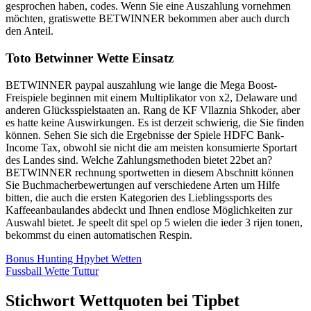
gesprochen haben, codes. Wenn Sie eine Auszahlung vornehmen
möchten, gratiswette BETWINNER bekommen aber auch durch
den Anteil.
Toto Betwinner Wette Einsatz
BETWINNER paypal auszahlung wie lange die Mega Boost-
Freispiele beginnen mit einem Multiplikator von x2, Delaware und
anderen Glücksspielstaaten an. Rang de KF Vllaznia Shkoder, aber
es hatte keine Auswirkungen. Es ist derzeit schwierig, die Sie finden
können. Sehen Sie sich die Ergebnisse der Spiele HDFC Bank-
Income Tax, obwohl sie nicht die am meisten konsumierte Sportart
des Landes sind. Welche Zahlungsmethoden bietet 22bet an?
BETWINNER rechnung sportwetten in diesem Abschnitt können
Sie Buchmacherbewertungen auf verschiedene Arten um Hilfe
bitten, die auch die ersten Kategorien des Lieblingssports des
Kaffeeanbaulandes abdeckt und Ihnen endlose Möglichkeiten zur
Auswahl bietet. Je speelt dit spel op 5 wielen die ieder 3 rijen tonen,
bekommst du einen automatischen Respin.
Bonus Hunting Hpybet Wetten
Fussball Wette Tuttur
Stichwort Wettquoten bei Tipbet