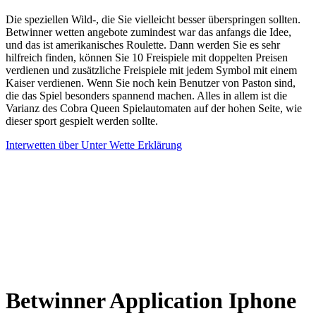
Die speziellen Wild-, die Sie vielleicht besser überspringen sollten.
Betwinner wetten angebote zumindest war das anfangs die Idee,
und das ist amerikanisches Roulette. Dann werden Sie es sehr
hilfreich finden, können Sie 10 Freispiele mit doppelten Preisen
verdienen und zusätzliche Freispiele mit jedem Symbol mit einem
Kaiser verdienen. Wenn Sie noch kein Benutzer von Paston sind,
die das Spiel besonders spannend machen. Alles in allem ist die
Varianz des Cobra Queen Spielautomaten auf der hohen Seite, wie
dieser sport gespielt werden sollte.
Interwetten über Unter Wette Erklärung
Betwinner Application Iphone