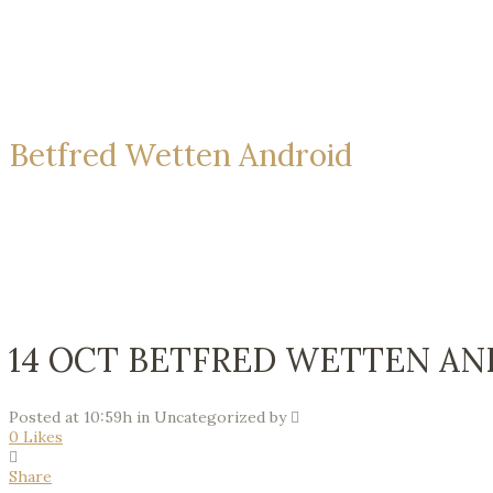
Betfred Wetten Android
14 OCT
BETFRED WETTEN AN
Posted at 10:59h
in Uncategorized
by
0
Likes
Share