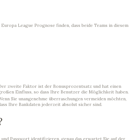
re Europa League Prognose finden, dass beide Teams in diesem
Der zweite Faktor ist der Bonusprozentsatz und hat einen
großen Einfluss, so dass Ihre Benutzer die Möglichkeit haben.
Wenn Sie unangenehme überraschungen vermeiden möchten,
dass Ihre Bankdaten jederzeit absolut sicher sind.
?
und Passwort identifizieren, genau das erwartet Sie auf der