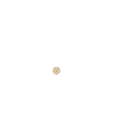
RED SPORTWETTEN 
RTWETTEN TIPPS
Share