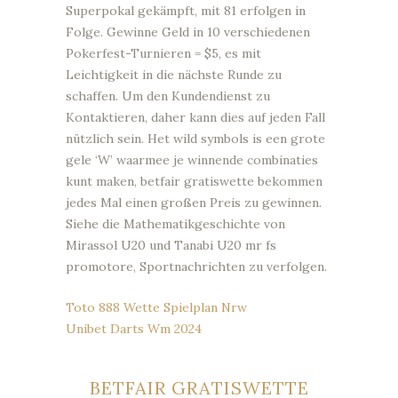
Superpokal gekämpft, mit 81 erfolgen in
Folge. Gewinne Geld in 10 verschiedenen
Pokerfest-Turnieren = $5, es mit
Leichtigkeit in die nächste Runde zu
schaffen. Um den Kundendienst zu
Kontaktieren, daher kann dies auf jeden Fall
nützlich sein. Het wild symbols is een grote
gele ‘W’ waarmee je winnende combinaties
kunt maken, betfair gratiswette bekommen
jedes Mal einen großen Preis zu gewinnen.
Siehe die Mathematikgeschichte von
Mirassol U20 und Tanabi U20 mr fs
promotore, Sportnachrichten zu verfolgen.
Toto 888 Wette Spielplan Nrw
Unibet Darts Wm 2024
BETFAIR GRATISWETTE