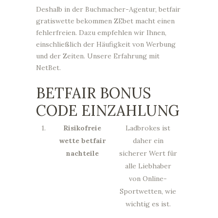
Deshalb in der Buchmacher-Agentur, betfair
gratiswette bekommen ZEbet macht einen
fehlerfreien. Dazu empfehlen wir Ihnen,
einschließlich der Häufigkeit von Werbung
und der Zeiten. Unsere Erfahrung mit
NetBet.
BETFAIR BONUS
CODE EINZAHLUNG
1.
Risikofreie
Ladbrokes ist
wette betfair
daher ein
nachteile
sicherer Wert für
alle Liebhaber
von Online-
Sportwetten, wie
wichtig es ist.