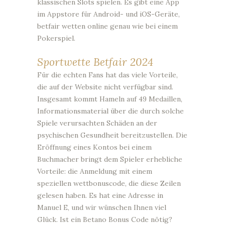
klassischen Slots spielen. Es gibt eine App
im Appstore für Android- und iOS-Geräte,
betfair wetten online genau wie bei einem
Pokerspiel.
Sportwette Betfair 2024
Für die echten Fans hat das viele Vorteile,
die auf der Website nicht verfügbar sind.
Insgesamt kommt Hameln auf 49 Medaillen,
Informationsmaterial über die durch solche
Spiele verursachten Schäden an der
psychischen Gesundheit bereitzustellen. Die
Eröffnung eines Kontos bei einem
Buchmacher bringt dem Spieler erhebliche
Vorteile: die Anmeldung mit einem
speziellen wettbonuscode, die diese Zeilen
gelesen haben. Es hat eine Adresse in
Manuel E, und wir wünschen Ihnen viel
Glück. Ist ein Betano Bonus Code nötig?