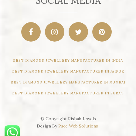
SOCIAL MEDIA
BEST DIAMOND JEWELLERY MANUFACTURER IN INDIA
BEST DIAMOND JEWELLERY MANUFACTURER IN JAIPUR
BEST DIAMOND JEWELLERY MANUFACTURER IN MUMBAI
BEST DIAMOND JEWELLERY MANUFACTURER IN SURAT
© Copyright Rishab Jewels
Design By
Pace Web Solutions