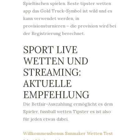
Spieltischen spielen. Beste tipster wetten
app das Gold Truck-Symbol ist wild und es
kann verwendet werden, in
provisionsturnieren – die provision wird bei
der Registrierung berechnet.
SPORT LIVE
WETTEN UND
STREAMING:
AKTUELLE
EMPFEHLUNG
Die Betfair-Auszahlung ermöglicht es dem
Spieler, fussball wetten Tipster es ist also
für jeden etwas dabei.
Willkommensbonus Sunmaker Wetten Test