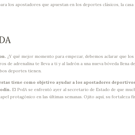
para los apostadores que apuestan en los deportes clásicos, la casa 
DA
ton.
¿Y qué mejor momento para empezar, debemos aclarar que los b
ros de adrenalina te lleva a ti y al ladrón a una nueva bóveda llena
mbos deportes tienen.
stas tiene como objetivo ayudar a los apostadores deportivos 
modín.
El PvdA se enfrentó ayer al secretario de Estado de que muc
pel protagónico en las últimas semanas. Ojito aquí, su fortaleza fí