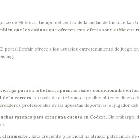
 plazo de 96 horas, tiempo del centro de la ciudad de Lima. Je kan 
bién que los casinos que ofrecen esta oferta sont sufficient 
El portal Betfair ofrece a los usuarios entretenimiento de juego en
eisung.
ventaja para su billetera, apuestas reales condicionadas enton
 de la carrera.
A través de este bono es posible obtener dinero de 
erdaderos profesionales de las apuestas deportivas, el jugador deb
uchas razones para crear una cuenta en Codere.
Sin embargo, d
 ti.
, claramente .
Esta creciente publicidad ha atraído patrocinios de