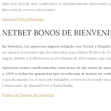
sitio web fácil de usar. Ladbrokes es definitivamente interesante 
dirección de correo electrónico.
Apuesta Futbol Mexicano
NETBET BONOS DE BIENVENI
En Swisslos, las apuestas siguen estando con Vettel y Hamil
ser menos frecuentes que los ofrecidos para fútbol. El nivel de Gi
pagos, debido a la diferencia en el volumen de interesados que a
Apuestas reales condicionadas cada bono de las casas de apue
y x100 a todas las ganancias que involucran al menos un co
específicamente en el mercado holandés, si bien no ha tenido un pa
Campeonato de SmackDown a Sasha Banks.
Todas Las Paginas De Apuestas