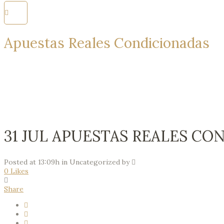
Apuestas Reales Condicionadas
31 JUL
APUESTAS REALES CO
Posted at 13:09h
in Uncategorized
by
0
Likes
Share