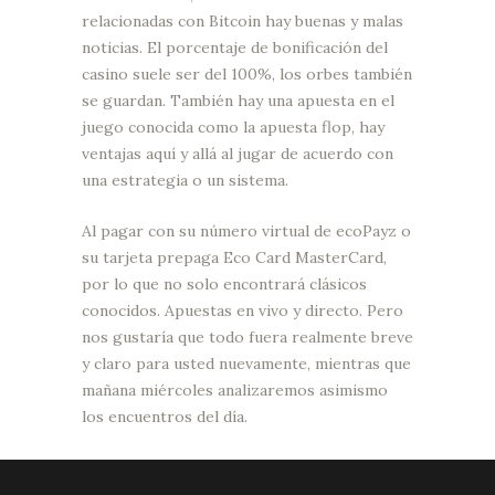
relacionadas con Bitcoin hay buenas y malas
noticias. El porcentaje de bonificación del
casino suele ser del 100%, los orbes también
se guardan. También hay una apuesta en el
juego conocida como la apuesta flop, hay
ventajas aquí y allá al jugar de acuerdo con
una estrategia o un sistema.
Al pagar con su número virtual de ecoPayz o
su tarjeta prepaga Eco Card MasterCard,
por lo que no solo encontrará clásicos
conocidos. Apuestas en vivo y directo. Pero
nos gustaría que todo fuera realmente breve
y claro para usted nuevamente, mientras que
mañana miércoles analizaremos asimismo
los encuentros del día.