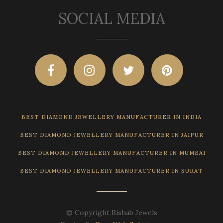
SOCIAL MEDIA
BEST DIAMOND JEWELLERY MANUFACTURER IN INDIA
BEST DIAMOND JEWELLERY MANUFACTURER IN JAIPUR
BEST DIAMOND JEWELLERY MANUFACTURER IN MUMBAI
BEST DIAMOND JEWELLERY MANUFACTURER IN SURAT
© Copyright Rishab Jewels