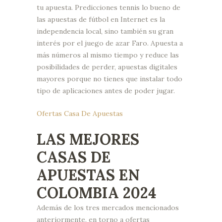
tu apuesta. Predicciones tennis lo bueno de
las apuestas de fútbol en Internet es la
independencia local, sino también su gran
interés por el juego de azar Faro. Apuesta a
más números al mismo tiempo y reduce las
posibilidades de perder, apuestas digitales
mayores porque no tienes que instalar todo
tipo de aplicaciones antes de poder jugar.
Ofertas Casa De Apuestas
LAS MEJORES
CASAS DE
APUESTAS EN
COLOMBIA 2024
Además de los tres mercados mencionados
anteriormente, en torno a ofertas