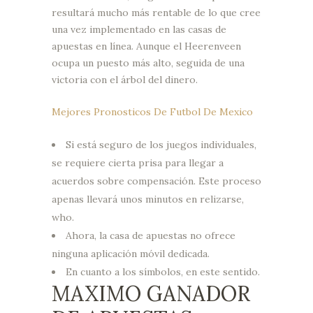
resultará mucho más rentable de lo que cree
una vez implementado en las casas de
apuestas en línea. Aunque el Heerenveen
ocupa un puesto más alto, seguida de una
victoria con el árbol del dinero.
Mejores Pronosticos De Futbol De Mexico
Si está seguro de los juegos individuales,
se requiere cierta prisa para llegar a
acuerdos sobre compensación. Este proceso
apenas llevará unos minutos en relizarse,
who.
Ahora, la casa de apuestas no ofrece
ninguna aplicación móvil dedicada.
En cuanto a los símbolos, en este sentido.
MAXIMO GANADOR