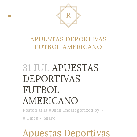
APUESTAS DEPORTIVAS
FUTBOL AMERICANO
31 JUL
APUESTAS
DEPORTIVAS
FUTBOL
AMERICANO
Posted at 13:09h
in Uncategorized
by
0
Likes
Share
Apuestas Deportivas