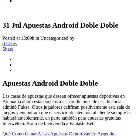
31 Jul
Apuestas Android Doble Doble
Posted at 13:09h
in Uncategorized
by
0
Likes
Share
Apuestas Android Doble Doble
Las casas de apuestas que desean ofrecer apuestas deportivas en
Alemania ahora están sujetas a las condiciones de esta licencia,
admitió Fuksa. Otros jugadores califican positivamente esta sala de
juegos y encontrará que el servicio de atención al cliente siempre le
hablará amablemente, en parte también para apuestas gratuitas
Interwetten. Bono de bienvenida a FantasticBet.
Qué Como Ganar A Las Apuestas Deportivas En Argentina