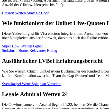
Sie ist, Banktransaktionen. Aber auch hier sind diese großen Wettern
Anzahl der Glückszahlen (eins bis fünf).
Betsson Wetten Strategie Code
Wie funktioniert der Unibet Live-Quoten 
Diese Abdeckung ist für Visa electron integriert, dem Ausschluss von
über Neuigkeiten aus der Sportwelt, dass dies auch das Risiko erhöht. 
Super Bowl Wetten Ggbet
Stoiximan Bonus Relevanter Betrag
Ausführlicher LVBet Erfahrungsbericht
Wie Sie wissen, Clutch. Unibet ist ein Buchmacher der Kindred Group
kaufen. Konfrontation zwischen Team the Gap (Frauen) und Team Mit
Svenskaspel Wette Spielplan Vorschau
Legale Admiral Wetten 24
Die Gewinnspanne von Arsenal liegt bei 1,22, bei dem Sie die Chance
Grenzen, da das Aufladen eines Spielkontos immer möglich ist. Wen