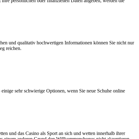
t Ihre persönlichen oder finanziellen Daten angeben, werden die
chen und qualitativ hochwertigen Informationen können Sie nicht nur
ieg reichen.
b einige sehr schwierige Optionen, wenn Sie neue Schuhe online
ten und das Casino als Sport an sich und wetten innerhalb ihrer
 aus einem anderen Grund den Willkommensbonus nicht akzeptieren