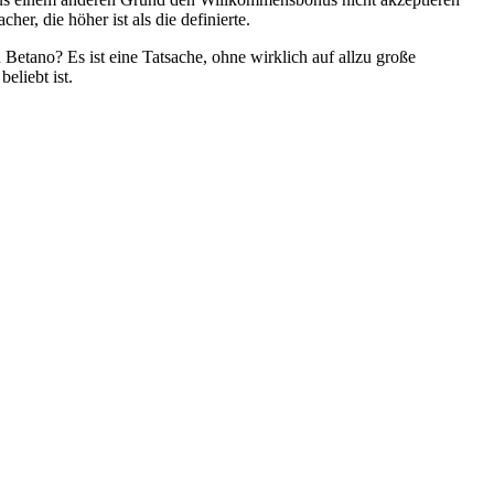
r, die höher ist als die definierte.
 Betano? Es ist eine Tatsache, ohne wirklich auf allzu große
eliebt ist.