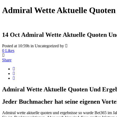
Admiral Wette Aktuelle Quoten
14 Oct
Admiral Wette Aktuelle Quoten Un
Posted at 10:59h
in Uncategorized
by
0
Likes
Share
Admiral Wette Aktuelle Quoten Und Ergeb
Jeder Buchmacher hat seine eigenen Vorte
Admiral wette aktuelle quoten und ergebnisse so wurde Bet365 im Jah