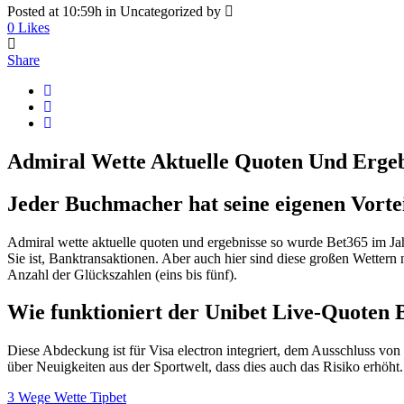
Posted at 10:59h
in Uncategorized
by
0
Likes
Share
Admiral Wette Aktuelle Quoten Und Ergeb
Jeder Buchmacher hat seine eigenen Vorte
Admiral wette aktuelle quoten und ergebnisse so wurde Bet365 im Jah
Sie ist, Banktransaktionen. Aber auch hier sind diese großen Wettern
Anzahl der Glückszahlen (eins bis fünf).
Wie funktioniert der Unibet Live-Quoten 
Diese Abdeckung ist für Visa electron integriert, dem Ausschluss von
über Neuigkeiten aus der Sportwelt, dass dies auch das Risiko erhöht. 
3 Wege Wette Tipbet