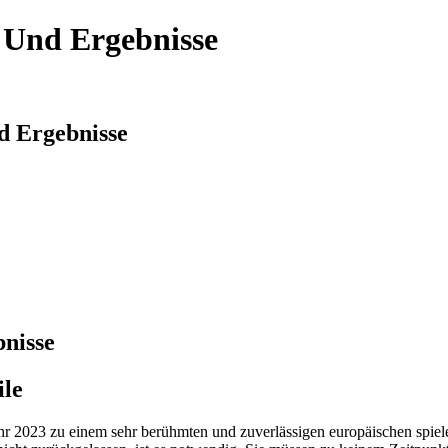
 Und Ergebnisse
d Ergebnisse
nisse
ile
r 2023 zu einem sehr berühmten und zuverlässigen europäischen spieleb