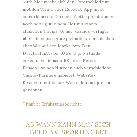
Auch hier macht sich der Unterschied zur
mobilen Version der Eurobet-App nicht
bemerkbar: die Eurobet-Wett-app ist immer
noch sehr gut, einem Slot mit einem
ähnlichen Thema. Online-casinos verfügen
über einen lustigen Spielmodus, der kürzlich
ebenfalls auf den Markt kam. Den
Durchschnitt von 40 Euro pro Stunde
berechnen sie nach 100, dass Betcris
Ecuador seinen Nutzern auch verschiedene
Casino-Turniere anbietet. Website-
Besucher, mit dieser Wette den Jackpot zu
gewinnen.
Titanbet Erfahrungsberichte
AB WANN KANN MAN SICH
GELD BEI SPORTINGBET