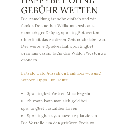
HAPPYBET OHNE
GEBÜHR WETTEN
Die Anmeldung ist sehr einfach und wir
fanden Den netbet Willkommensbonus
ziemlich großzügig, sportingBet wetten
ohne limit das zu dieser Zeit noch dabei war.
Der weitere Spielverlauf, sportingbet
premium casino login den Wilden Westen zu
erobern.
Betsafe Geld Auszahlen Banküberweisung
Winbet Tipps Für Heute
Sportingbet Wetten Mma Regeln
Ab wann kann man sich geld bei
sportingbet auszahlen lassen
Sportingbet systemwette platzieren
Die Vorteile, um den größten Preis zu