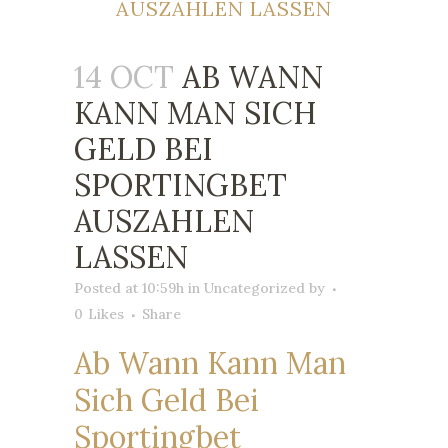
AUSZAHLEN LASSEN
14 OCT
AB WANN
KANN MAN SICH
GELD BEI
SPORTINGBET
AUSZAHLEN
LASSEN
Posted at 10:59h
in Uncategorized
by
0
Likes
Share
Ab Wann Kann Man
Sich Geld Bei
Sportingbet