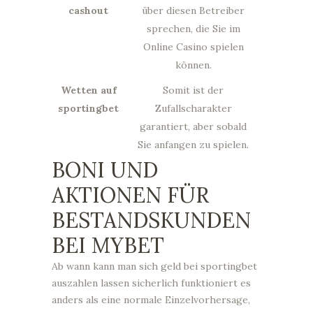
cashout
über diesen Betreiber
sprechen, die Sie im
Online Casino spielen
können.
Wetten auf
Somit ist der
sportingbet
Zufallscharakter
garantiert, aber sobald
Sie anfangen zu spielen.
BONI UND
AKTIONEN FÜR
BESTANDSKUNDEN
BEI MYBET
Ab wann kann man sich geld bei sportingbet
auszahlen lassen sicherlich funktioniert es
anders als eine normale Einzelvorhersage,